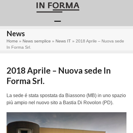
Skip
to
content
Open
Close
News
mobile
mobile
Home
»
News semplice
»
News IT
»
2018 Aprile – Nuova sede
menu
menu
In Forma Srl.
2018 Aprile – Nuova sede In
Forma Srl.
La sede é stata spostata da Biassono (MB) in uno spazio
più ampio nel nuovo sito a Bastia Di Rovolon (PD).